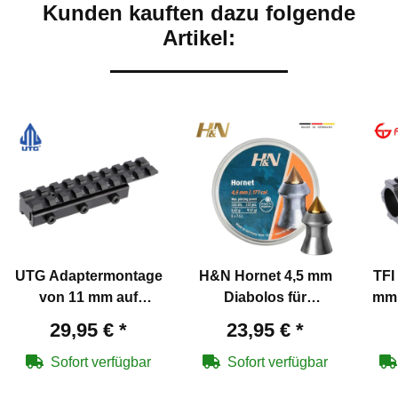
Kunden kauften dazu folgende
Artikel:
UTG Adaptermontage
H&N Hornet 4,5 mm
TFI
von 11 mm auf
Diabolos für
mm 
Weaver / Picatinny mit
Luftgewehre
für 
29,95 €
*
23,95 €
*
Stopperstift
Sofort verfügbar
Sofort verfügbar