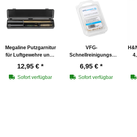
Megaline Putzgarnitur
VFG-
H&N
für Luftgewehre und -
Schnellreinigungs-
4
pistolen 4,5 mm
Pfropfen für
12,95 €
*
6,95 €
*
Luftgewehre und
Pistolen 4,5
Sofort verfügbar
Sofort verfügbar