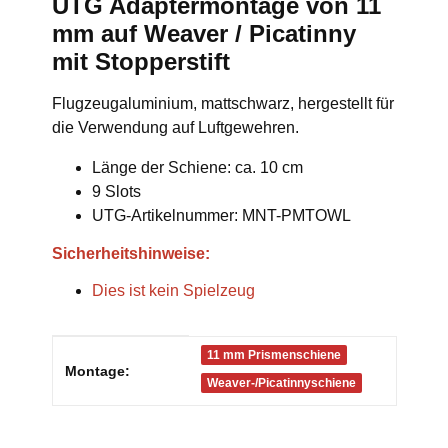
UTG Adaptermontage von 11
mm auf Weaver / Picatinny
mit Stopperstift
Flugzeugaluminium, mattschwarz, hergestellt für
die Verwendung auf Luftgewehren.
Länge der Schiene: ca. 10 cm
9 Slots
UTG-Artikelnummer: MNT-PMTOWL
Sicherheitshinweise:
Dies ist kein Spielzeug
Produkteigenschaft
Wert
11 mm Prismenschiene
Montage:
Weaver-/Picatinnyschiene