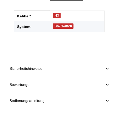
Produkteigenschaft
Wert
.43
Kaliber:
Co2 Waffen
System:
Sicherheitshinweise
Bewertungen
Bedienungsanleitung