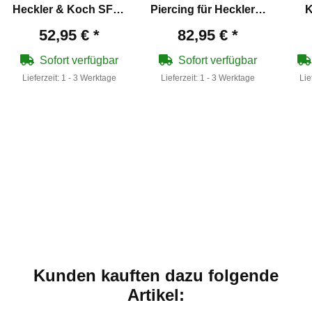
Heckler & Koch SFP9
Piercing für Heckler &
K
T4E Training Marker
Koch SFP9 T4E
T
52,95 €
*
82,95 €
*
cal .43
Training Marker cal
G
.43
Sofort verfügbar
Sofort verfügbar
Lieferzeit:
1 - 3 Werktage
Lieferzeit:
1 - 3 Werktage
Lie
Kunden kauften dazu folgende
Artikel: