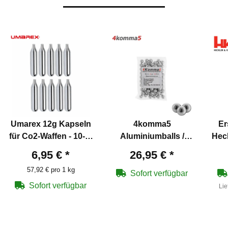
Umarex 12g Kapseln
4komma5
Er
für Co2-Waffen - 10-er
Aluminiumballs /
Hec
Pack
Aluminiumgeschosse
T4E
6,95 €
*
26,95 €
*
Kal .43 - 100 Stück
57,92 € pro 1 kg
Sofort verfügbar
Sofort verfügbar
Lie