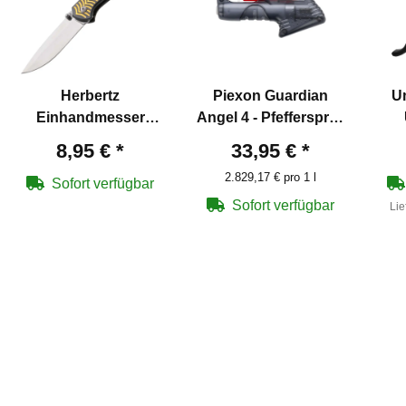
Herbertz
Piexon Guardian
U
Einhandmesser
Angel 4 - Pfefferspray
Goldfarben (P18)
2 x 6 ml
8,95 €
*
33,95 €
*
2.829,17 € pro 1 l
Sofort verfügbar
Sofort verfügbar
Lie