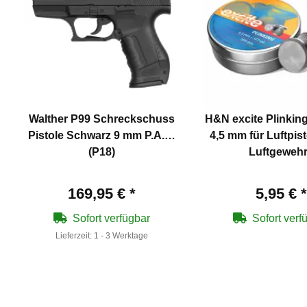
Walther P99 Schreckschuss
H&N excite Plinkin
Pistole Schwarz 9 mm P.A.K.
4,5 mm für Luftpis
(P18)
Luftgeweh
169,95 €
*
5,95 €
*
Sofort verfügbar
Sofort verf
Lieferzeit:
1 - 3 Werktage