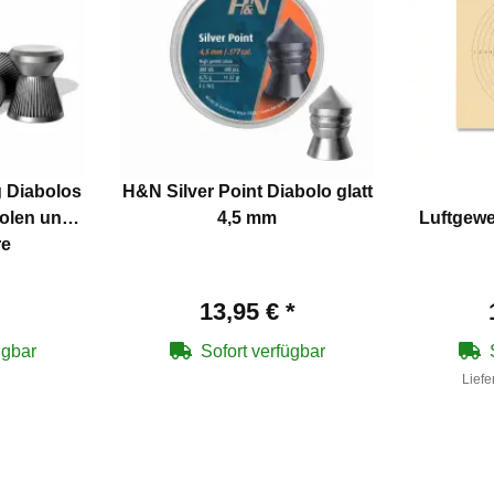
g Diabolos
H&N Silver Point Diabolo glatt
tolen und
4,5 mm
Luftgewe
re
13,95 €
*
ügbar
Sofort verfügbar
Liefe