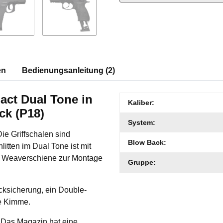
en
Bedienungsanleitung (2)
act Dual Tone in
Produkteigenschaft
Wert
Kaliber:
ck (P18)
System:
Die Griffschalen sind
Blow Back:
litten im Dual Tone ist mit
ne Weaverschiene zur Montage
Gruppe:
cksicherung, ein Double-
re Kimme.
. Das Magazin hat eine