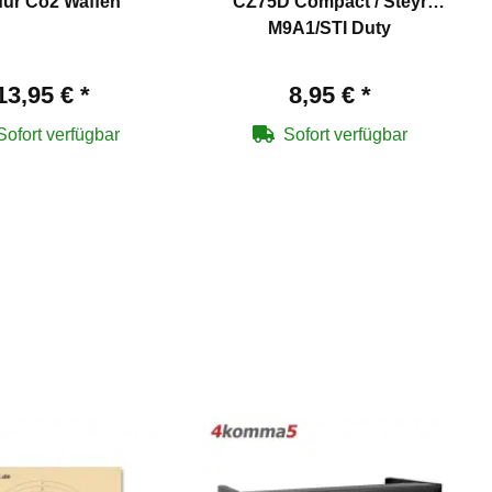
ür Co2 Waffen
CZ75D Compact / Steyr
M9A1/STI Duty
13,95 €
*
8,95 €
*
Sofort verfügbar
Sofort verfügbar