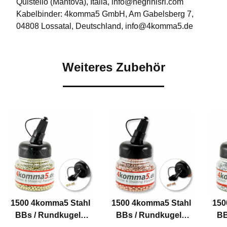
Quistello (Mantova), Italia, info@negrinisrl.com
Kabelbinder: 4komma5 GmbH, Am Gabelsberg 7,
04808 Lossatal, Deutschland, info@4komma5.de
Weiteres Zubehör
1500 4komma5 Stahl
1500 4komma5 Stahl
150
BBs / Rundkugeln
BBs / Rundkugeln
BB