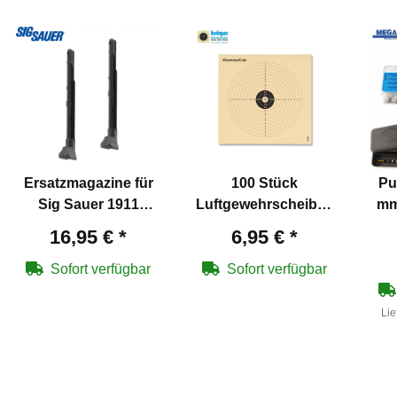
Ersatzmagazine für
100 Stück
Pu
Sig Sauer 1911
Luftgewehrscheiben
mm
Spartan / Max Michel
14 x 14 cm
Schn
16,95 €
*
6,95 €
*
4,5 mm BB Blowback
Co2-Pistole - 2 Stück
Sofort verfügbar
Sofort verfügbar
Lie