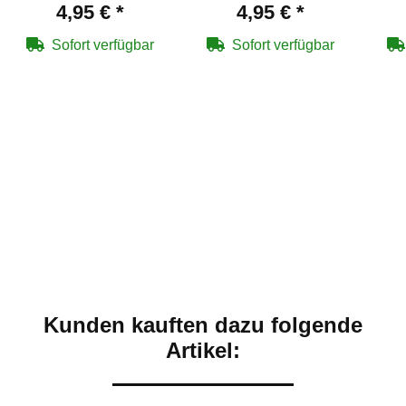
Kaliber 4,5 mm mit
Kaliber 4,5 mm
4,95 €
*
4,95 €
*
Messing überzogen
verkupfert für Co2-
v
für Co2-Waffen
Waffen
Sofort verfügbar
Sofort verfügbar
Kunden kauften dazu folgende
Artikel: