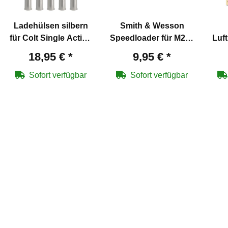
Ladehülsen silbern
Smith & Wesson
für Colt Single Action
Speedloader für M29 /
Luf
Army SAA Co2-
629 Co2-Revolver
18,95 €
*
9,95 €
*
Revolver 4,5 mm
Diabolo
Sofort verfügbar
Sofort verfügbar