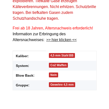
explodieren. Tiefkalte Gase erzeugen
Kälteverbrennungen. Nicht erhitzen. Schutzbrille
tragen. Bei tiefkalten Gasen zudem
Schutzhandschuhe tragen.
Frei ab 18 Jahren, Altersnachweis erforderlich!
Information zur Erbringung des
Altersnachweises:
>> hier klicken <<
Produkteigenschaft
Wert
4,5 mm Stahl BB
Kaliber:
Co2 Waffen
System:
Nein
Blow Back:
Gewehre 4,5 mm
Gruppe: