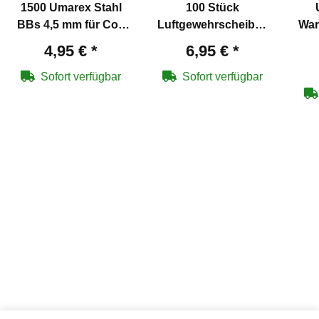
1500 Umarex Stahl
100 Stück
BBs 4,5 mm für Co2
Luftgewehrscheiben
War
en
Pistolen
14 x 14 cm
Co2
4,95 €
*
6,95 €
*
Sofort verfügbar
Sofort verfügbar