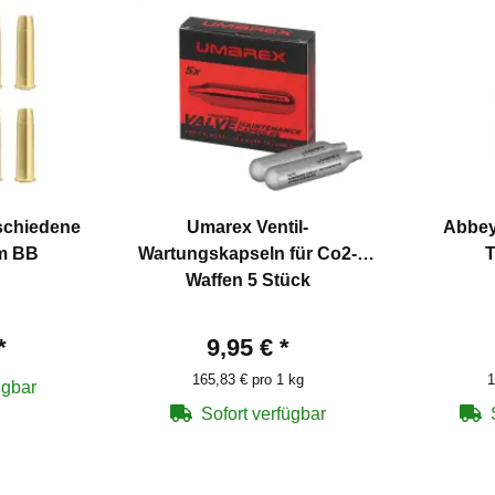
schiedene
Umarex Ventil-
Abbey 
mm BB
Wartungskapseln für Co2-
T
Waffen 5 Stück
*
9,95 €
*
165,83 € pro 1 kg
1
ügbar
Sofort verfügbar