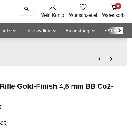
0
Mein Konto
Wunschzettel
Warenkorb
chutz
Dekowaffen
Ausrüstung
SALE
ifle Gold-Finish 4,5 mm BB Co2-
)
-05*