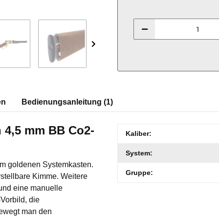
en
Bedienungsanleitung (1)
h 4,5 mm BB Co2-
Produkteigenschaft
Wert
Kaliber:
System:
nem goldenen Systemkasten.
Gruppe:
rstellbare Kimme. Weitere
 und eine manuelle
Vorbild, die
bewegt man den