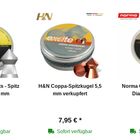
s - Spitz
H&N Coppa-Spitzkugel 5,5
Norma 
5 mm
mm verkupfert
Di
7,95 €
*
ügbar
Sofort verfügbar