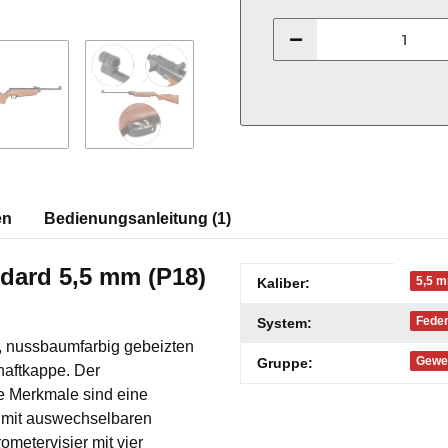
en
Bedienungsanleitung (1)
dard 5,5 mm (P18)
Produkteigenschaft
Wert
5,5 m
Kaliber:
Fede
System:
, nussbaumfarbig gebeizten
Gewe
Gruppe:
haftkappe. Der
ere Merkmale sind eine
s mit auswechselbaren
metervisier mit vier