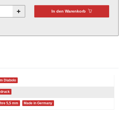
In den Warenkorb
m Diabolo
rdruck
hre 5,5 mm
Made in Germany