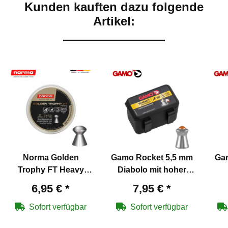
Kunden kauften dazu folgende
Artikel:
Norma Golden
Gamo Rocket 5,5 mm
Gam
Trophy FT Heavy
Diabolo mit hoher
Diabolos 5,5 mm
Durchschlagskraft
Lu
6,95 €
*
7,95 €
*
Sofort verfügbar
Sofort verfügbar