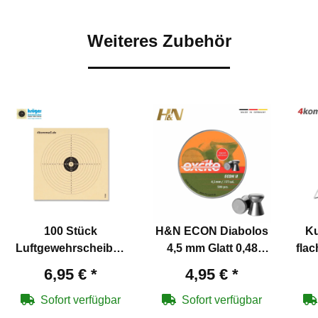
Weiteres Zubehör
100 Stück
H&N ECON Diabolos
Ku
Luftgewehrscheiben
4,5 mm Glatt 0,48
flac
14 x 14 cm
Gramm
6,95 €
*
4,95 €
*
Sofort verfügbar
Sofort verfügbar