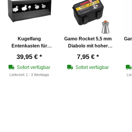
Kugelfang
Gamo Rocket 5,5 mm
Gam
Entenkasten für
Diabolo mit hoher
Luftgewehre 4 x Ente
Durchschlagskraft
L
39,95 €
*
7,95 €
*
Sofort verfügbar
Sofort verfügbar
Lieferzeit:
1 - 3 Werktage
Lie