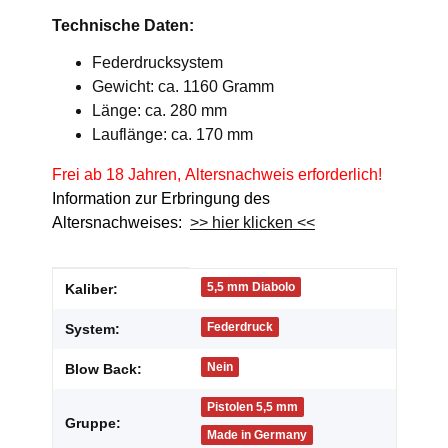
Technische Daten:
Federdrucksystem
Gewicht: ca. 1160 Gramm
Länge: ca. 280 mm
Lauflänge: ca. 170 mm
Frei ab 18 Jahren, Altersnachweis erforderlich!
Information zur Erbringung des
Altersnachweises:
>> hier klicken <<
Produkteigenschaft
Wert
5,5 mm Diabolo
Kaliber:
Federdruck
System:
Nein
Blow Back:
Pistolen 5,5 mm
Gruppe:
Made in Germany