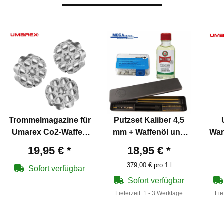
Trommelmagazine für
Putzset Kaliber 4,5
Umarex Co2-Waffen
mm + Waffenöl und
War
4,5 mm Diabolo
Schnellreinigungspfopfen
Co2
19,95 €
*
18,95 €
*
379,00 € pro 1 l
Sofort verfügbar
Sofort verfügbar
Lieferzeit:
1 - 3 Werktage
Lie