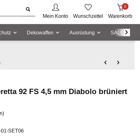
0
Mein Konto
Wunschzettel
Warenkorb
chutz
Dekowaffen
Ausrüstung
SALE
)
eretta 92 FS 4,5 mm Diabolo brüniert
n)
-01-SET06