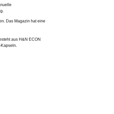
anuelle
g.
en. Das Magazin hat eine
s besteht aus H&N ECON
2-Kapseln.