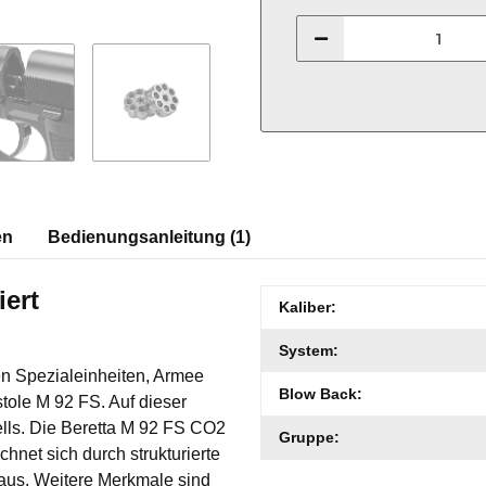
en
Bedienungsanleitung (1)
iert
Produkteigenschaft
Wert
Kaliber:
System:
en Spezialeinheiten, Armee
Blow Back:
stole M 92 FS. Auf dieser
lls. Die Beretta M 92 FS CO2
Gruppe:
chnet sich durch strukturierte
 aus. Weitere Merkmale sind