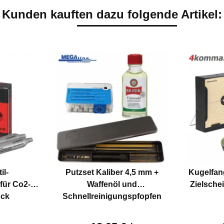
Kunden kauften dazu folgende Artikel:
il-
Putzset Kaliber 4,5 mm +
Kugelfan
für Co2-
Waffenöl und
Zielsche
ück
Schnellreinigungspfopfen