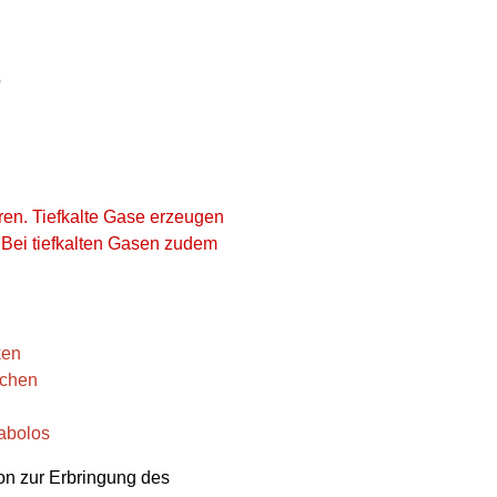
o
ren. Tiefkalte Gase erzeugen
. Bei tiefkalten Gasen zudem
ken
schen
abolos
ion zur Erbringung des