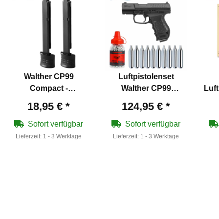
Walther CP99
Luftpistolenset
Compact -
Walther CP99
Luf
Ersatzmagazine (2er
compact brüniert 4,5
18,95 €
*
124,95 €
*
Pack)
mm BB Blowback
(P18)+ 10 Co2 + 1500
Sofort verfügbar
Sofort verfügbar
Schuss
Lieferzeit:
1 - 3 Werktage
Lieferzeit:
1 - 3 Werktage