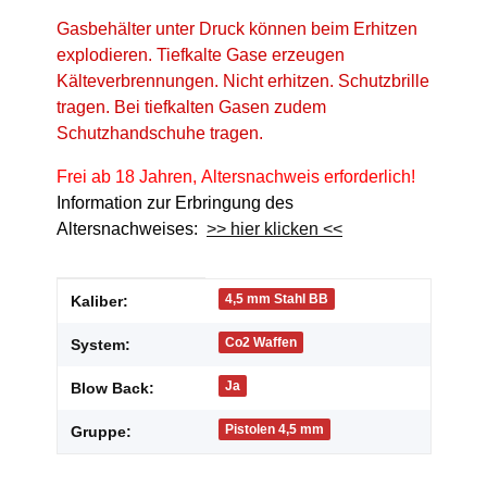
Gasbehälter unter Druck können beim Erhitzen
explodieren. Tiefkalte Gase erzeugen
Kälteverbrennungen. Nicht erhitzen. Schutzbrille
tragen. Bei tiefkalten Gasen zudem
Schutzhandschuhe tragen.
Frei ab 18 Jahren, Altersnachweis erforderlich!
Information zur Erbringung des
Altersnachweises:
>> hier klicken <<
Produkteigenschaft
Wert
4,5 mm Stahl BB
Kaliber:
Co2 Waffen
System:
Ja
Blow Back:
Pistolen 4,5 mm
Gruppe: