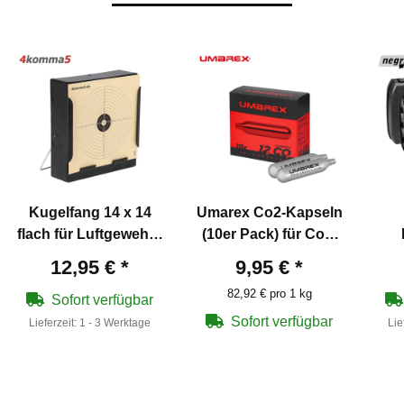
Kugelfang 14 x 14
Umarex Co2-Kapseln
flach für Luftgewehre
(10er Pack) für Co2-
und Pistolen
Waffen 12g
Schw
12,95 €
*
9,95 €
*
82,92 € pro 1 kg
Sofort verfügbar
Sofort verfügbar
Lieferzeit:
1 - 3 Werktage
Lie