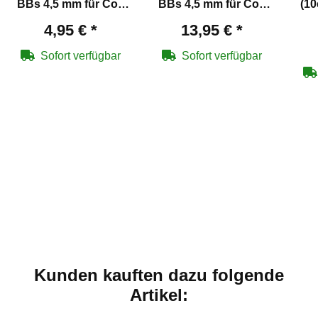
BBs 4,5 mm für Co2
BBs 4,5 mm für Co2
(10
Pistolen
Waffen
4,95 €
*
13,95 €
*
Sofort verfügbar
Sofort verfügbar
Kunden kauften dazu folgende
Artikel: