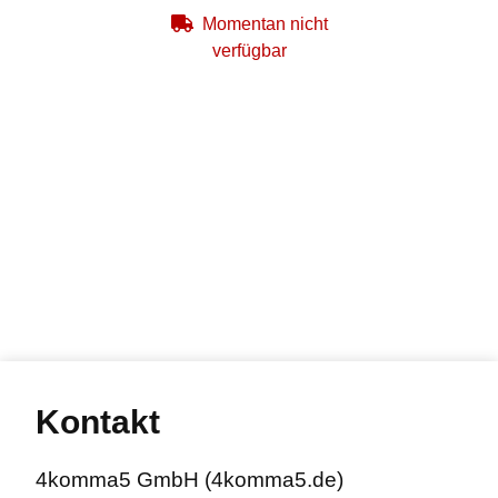
(P18) + 10 Co2-Kapseln +
Momentan nicht
1500 Stahl-BB's
verfügbar
4komma5
Kontakt
4komma5 GmbH (4komma5.de)