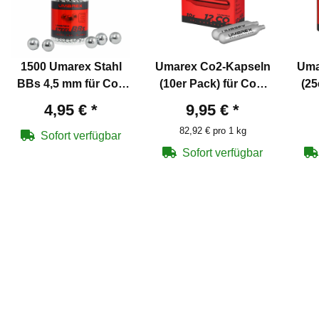
1500 Umarex Stahl
Umarex Co2-Kapseln
Uma
BBs 4,5 mm für Co2
(10er Pack) für Co2-
(25
Pistolen
Waffen 12g
4,95 €
*
9,95 €
*
82,92 € pro 1 kg
Sofort verfügbar
Sofort verfügbar