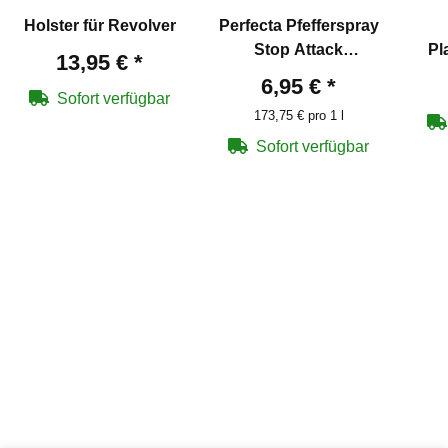
Holster für Revolver
Perfecta Pfefferspray
Stop Attack
Pl
13,95 €
*
Sprühflasche 40 ml
Bl
6,95 €
*
R
Sofort verfügbar
173,75 € pro 1 l
Sofort verfügbar