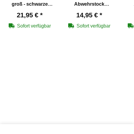
groß - schwarze
Abwehrstock
Klinge (P18)
Schwarz 16 Zoll -
Schw
21,95 €
*
14,95 €
*
geriffelter Griff (P18)
Sofort verfügbar
Sofort verfügbar