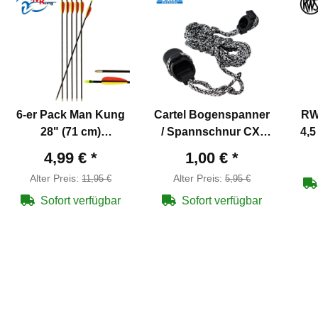
6-er Pack Man Kung
Cartel Bogenspanner
RW
28" (71 cm)
/ Spannschnur CX-
4,5
Fiberglaspfeil Hawk®
616
4,99 €
*
1,00 €
*
ø 6,9 mm Schwarz
Alter Preis:
Alter Preis:
11,95 €
5,95 €
Sofort verfügbar
Sofort verfügbar