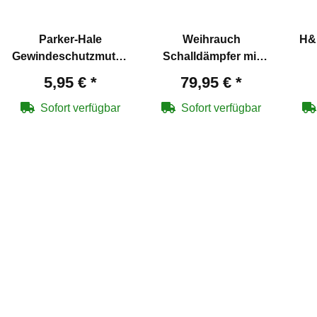
Parker-Hale
Weihrauch
H&
Gewindeschutzmutter
Schalldämpfer mit
1/2" UNF Gewinde
1/2" UNF Gewinde für
5,95 €
*
79,95 €
*
(Schalldämpfergewinde)
Luftgewehre (P18)
Sofort verfügbar
Sofort verfügbar