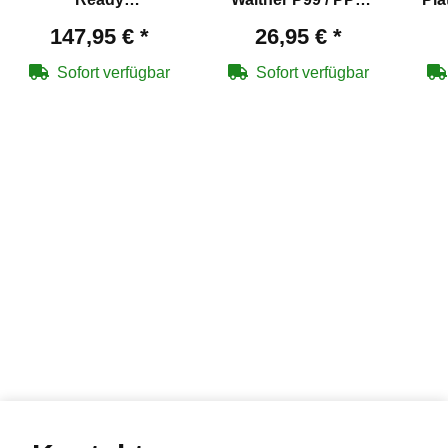
Schreckschuss
Schreckschuss
P.A
147,95 €
*
26,95 €
*
Pistole Schwarz 9 mm
Pistole 9 mm P.A.K.
P.A.K. (P18)
Sofort verfügbar
Sofort verfügbar