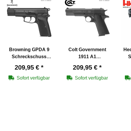
Browning GPDA 9
Colt Government
Hec
Schreckschuss
1911 A1
S
Pistole Schwarz 9 mm
Schreckschuss
Pist
209,95 €
*
209,95 €
*
P.A.K. (P18)
Pistole Schwarz 9 mm
P.A.K. (P18)
Sofort verfügbar
Sofort verfügbar