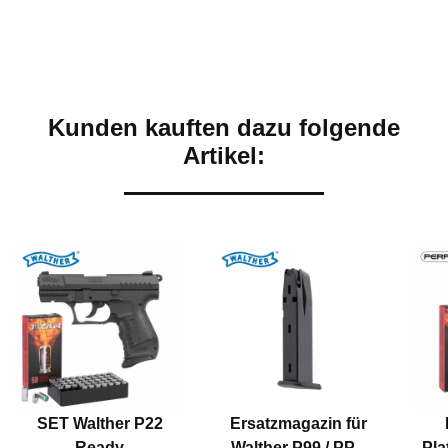
Kunden kauften dazu folgende
Artikel:
SET Walther P22
Ersatzmagazin für
Ready
Walther P99 / PPQ
Pla