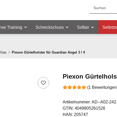
nse Training
Schreckschuss
Softair
Selbsts
S-Gas
Piexon Gürtelholster für Guardian Angel 3 / 4
Piexon Gürtelholst
(1 Bewertungen
Artikelnummer:
AD--A02-242
GTIN:
4049805261526
HAN:
205747