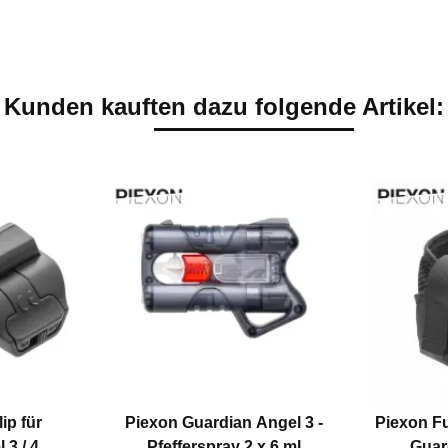
Kunden kauften dazu folgende Artikel:
ip für
Piexon Guardian Angel 3 -
Piexon Fu
 3 / 4
Pfefferspray 2 x 6 ml
Guard