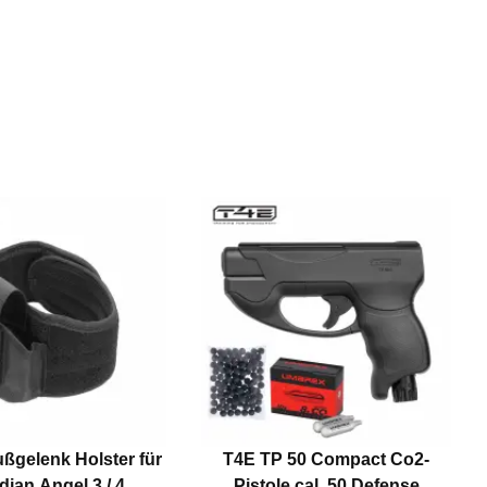
ßgelenk Holster für
T4E TP 50 Compact Co2-
ian Angel 3 / 4
Pistole cal .50 Defense