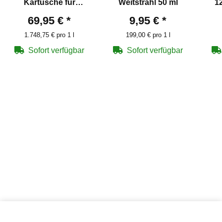
Kartusche für
Weitstrahl 50 ml
1
PIEXON JPX 6 - 4 x10
Co2
69,95 €
*
9,95 €
*
ml
1.748,75 € pro 1 l
199,00 € pro 1 l
Sofort verfügbar
Sofort verfügbar