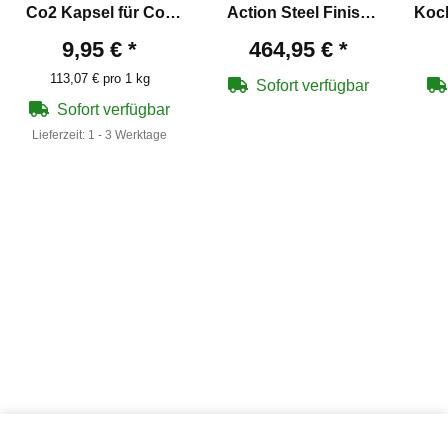
Co2 Kapsel für Co2
Action Steel Finish
Koc
Waffen
4,5 mm Diabolo CO2-
4,5
9,95 €
*
464,95 €
*
Gewehr 88 Gramm
B
113,07 € pro 1 kg
Version (P18) + Koffer
Sofort verfügbar
inklusive 2
Sofort verfügbar
Zahlenschlösser +
Lieferzeit:
1 - 3 Werktage
1000 Diabolos