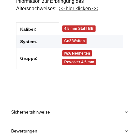
Information zur Erbringung des
Altersnachweises:
>> hier klicken <<
Produkteigenschaft
Wert
4,5 mm Stahl BB
Kaliber:
Co2 Waffen
System:
IWA Neuheiten
Gruppe:
Revolver 4,5 mm
Sicherheitshinweise
Bewertungen