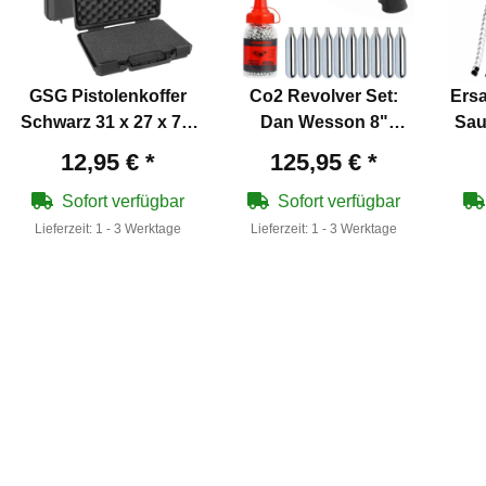
GSG Pistolenkoffer
Co2 Revolver Set:
Ersa
Schwarz 31 x 27 x 7,5
Dan Wesson 8"
Sau
cm
Kaliber 4,5 mm Stahl
12,95 €
*
125,95 €
*
BB Schwarz (P18)
Sofort verfügbar
Sofort verfügbar
Lieferzeit:
1 - 3 Werktage
Lieferzeit:
1 - 3 Werktage