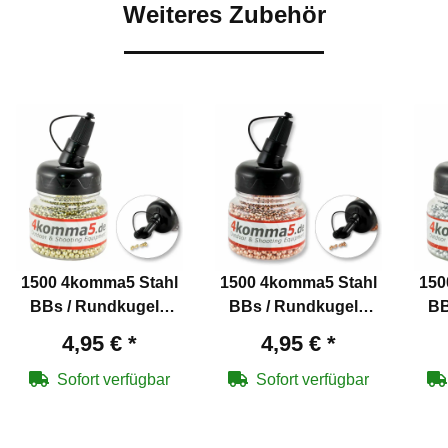
Weiteres Zubehör
1500 4komma5 Stahl
1500 4komma5 Stahl
150
BBs / Rundkugeln
BBs / Rundkugeln
BB
Kaliber 4,5 mm mit
Kaliber 4,5 mm
4,95 €
*
4,95 €
*
Messing überzogen
verkupfert für Co2-
v
für Co2-Waffen
Waffen
Sofort verfügbar
Sofort verfügbar