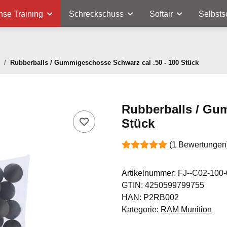
nse Training
Schreckschuss
Softair
Selbsts
Rubberballs / Gummigeschosse Schwarz cal .50 - 100 Stück
Rubberballs / Gum
Stück
(1 Bewertungen
Artikelnummer:
FJ--C02-100-
GTIN:
4250599799755
HAN:
P2RB002
Kategorie:
RAM Munition