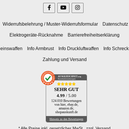
Widerrufsbelehrung / Muster-Widerrufsformular
Datenschutz
Elektrogeräte-Rücknahme
Barrierefreiheitserklärung
heinswaffen
Info Armbrust
Info Druckluftwaffen
Info Schrec
Zahlung und Versand
AUSGEZEICHNET
.org
Kundenbewertungen
SEHR GUT
4.99
/ 5.00
124.010 Bewertungen
von hier, ebay.de,
amazon.de,
shopauskunft.de
Hinweis zu den Bewertungen
* Alle Preise inkl. gesetzlicher MwSt., zzgl.
Versand