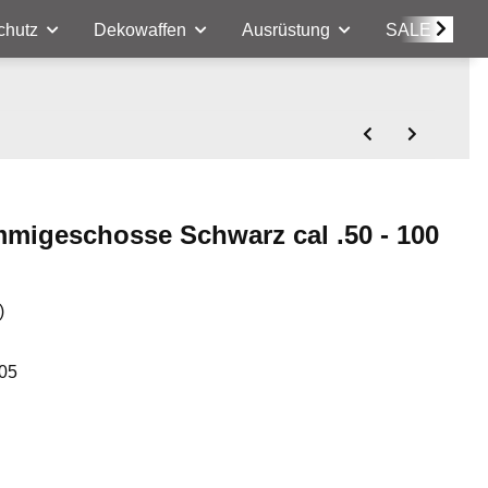
chutz
Dekowaffen
Ausrüstung
SALE
migeschosse Schwarz cal .50 - 100
)
05