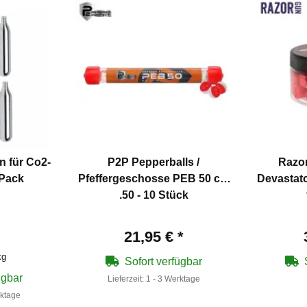
 für Co2-
P2P Pepperballs /
Razo
 Pack
Pfeffergeschosse PEB 50 cal
Devastator
.50 - 10 Stück
21,95 €
*
kg
Sofort verfügbar
ügbar
Lieferzeit:
1 - 3 Werktage
rktage