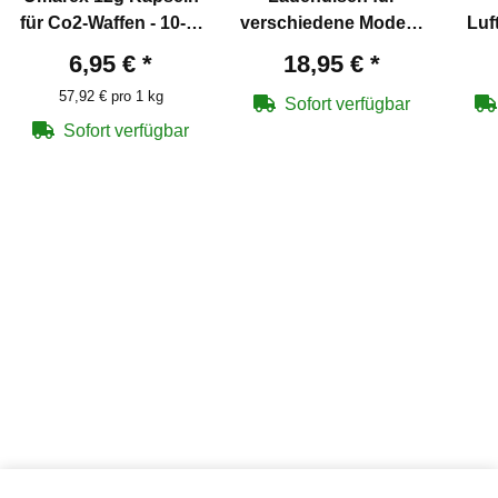
für Co2-Waffen - 10-er
verschiedene Modelle
Luf
Pack
4,5 mm BB
6,95 €
*
18,95 €
*
57,92 € pro 1 kg
Sofort verfügbar
Sofort verfügbar