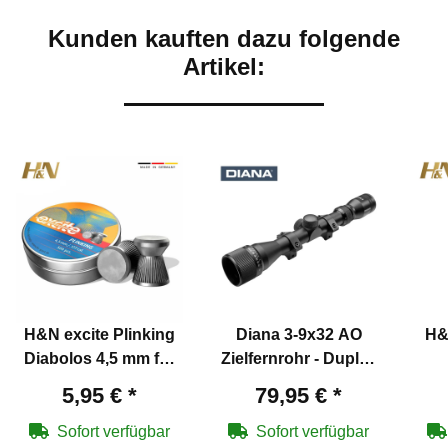
Kunden kauften dazu folgende
Artikel:
H&N excite Plinking
Diana 3-9x32 AO
H&
Diabolos 4,5 mm für
Zielfernrohr - Duplex
Luftpistolen und
Absehen - mit 11 mm
Lu
5,95 €
*
79,95 €
*
Luftgewehre
Montagen
Sofort verfügbar
Sofort verfügbar