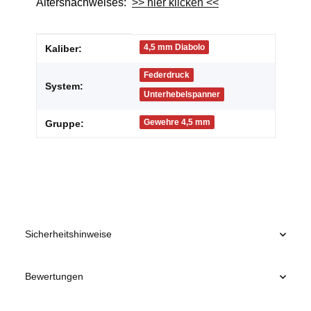
Altersnachweises:
>> hier klicken <<
Produkteigenschaft
Wert
4,5 mm Diabolo
Kaliber:
Federdruck
System:
Unterhebelspanner
Gewehre 4,5 mm
Gruppe:
Sicherheitshinweise
Bewertungen