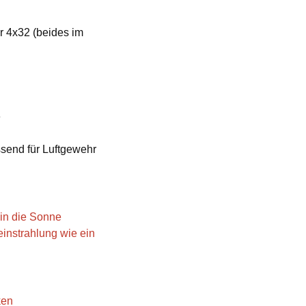
r 4x32 (beides im
e
send für Luftgewehr
 in die Sonne
einstrahlung wie ein
ken