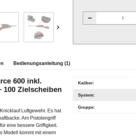
en
Bedienungsanleitung (1)
ce 600 inkl.
Produkteigenschaft
Wert
Kaliber:
+ 100 Zielscheiben
System:
Gruppe:
Knicklauf Luftgewehr. Es hat
aftbacke. Am Pistolengriff
ür eine bessere Griffigkeit.
s Modell kommt mit einem