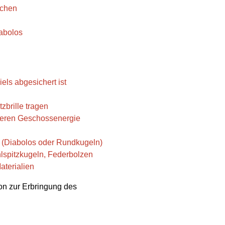
schen
abolos
els abgesichert ist
zbrille tragen
 deren Geschossenergie
 (Diabolos oder Rundkugeln)
lspitzkugeln, Federbolzen
aterialien
ion zur Erbringung des