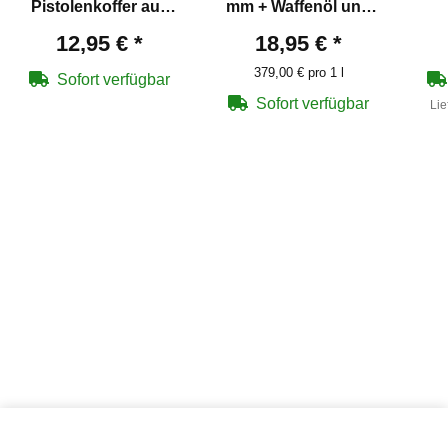
Pistolenkoffer aus
mm + Waffenöl und
Kunststoff mit
Schnellreinigungspfopfen
12,95 €
*
18,95 €
*
Schaumeinlage 34,5 x
379,00 € pro 1 l
24 x 6 cm
Sofort verfügbar
Sofort verfügbar
Lie