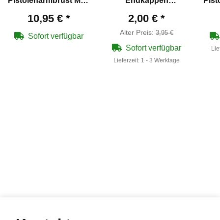
Pistolenarmbrust Man
Endkappen
Pist
Kung Hawk®
Pistolenarmbrust Man
Kun
10,95 €
*
2,00 €
*
Aluminium 6,5" 16,5
Kung Hawk® 20er
Ora
Alter Preis:
3,95 €
cm
Serie
Sofort verfügbar
Sofort verfügbar
Lie
Lieferzeit:
1 - 3 Werktage