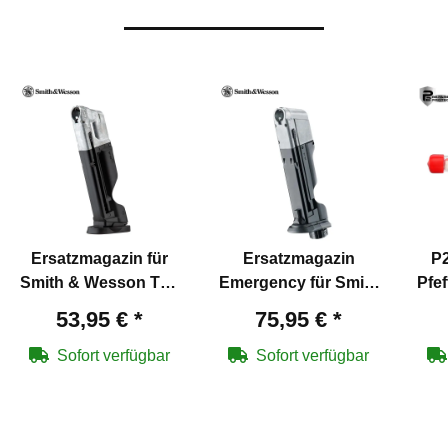
Ersatzmagazin für
Ersatzmagazin
P2
Smith & Wesson T4E
Emergency für Smith
Pfe
M&P9 2.0 Training
& Wesson T4E M&P9
43 
53,95 €
*
75,95 €
*
Marker cal .43
2.0 Training Marker
cal .43
Sofort verfügbar
Sofort verfügbar