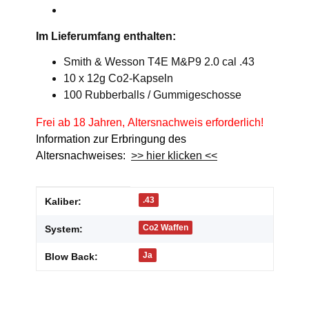
Im Lieferumfang enthalten:
Smith & Wesson T4E M&P9 2.0 cal .43
10 x 12g Co2-Kapseln
100 Rubberballs / Gummigeschosse
Frei ab 18 Jahren, Altersnachweis erforderlich!
Information zur Erbringung des
Altersnachweises:
>> hier klicken <<
Produkteigenschaft
Wert
.43
Kaliber:
Co2 Waffen
System:
Ja
Blow Back: