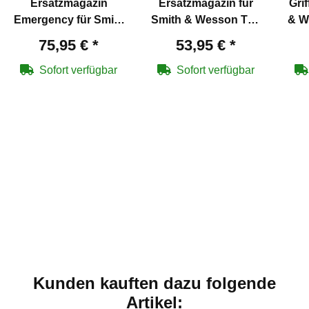
Ersatzmagazin
Ersatzmagazin für
Gri
Emergency für Smith
Smith & Wesson T4E
& W
& Wesson T4E M&P9
M&P9 2.0 Training
2.
75,95 €
*
53,95 €
*
2.0 Training Marker
Marker cal .43
cal .43
Sofort verfügbar
Sofort verfügbar
Kunden kauften dazu folgende
Artikel: