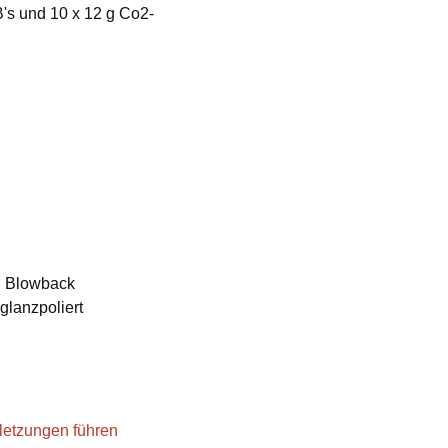
B's und 10 x 12 g Co2-
BB Blowback
glanzpoliert
letzungen führen