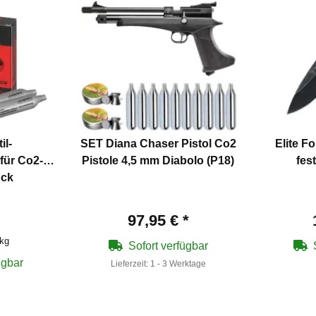
il-
SET Diana Chaser Pistol Co2
Elite F
für Co2-
Pistole 4,5 mm Diabolo (P18)
fes
ück
97,95 €
*
 kg
Sofort verfügbar
ügbar
Lieferzeit:
1 - 3 Werktage