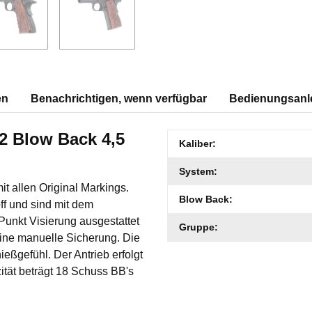
en
Benachrichtigen, wenn verfügbar
Bedienungsanle
o2 Blow Back 4,5
Produkteigenschaft
Wert
Kaliber:
System:
t allen Original Markings.
Blow Back:
off und sind mit dem
-Punkt Visierung ausgestattet
Gruppe:
 eine manuelle Sicherung. Die
ießgefühl. Der Antrieb erfolgt
tät beträgt 18 Schuss BB's