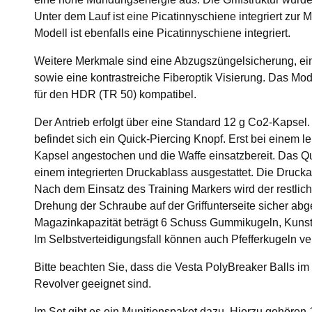
Unter dem Lauf ist eine Picatinnyschiene integriert zur
Modell ist ebenfalls eine Picatinnyschiene integriert.
Weitere Merkmale sind eine Abzugszüngelsicherung, ei
sowie eine kontrastreiche Fiberoptik Visierung. Das Mo
für den HDR (TR 50) kompatibel.
Der Antrieb erfolgt über eine Standard 12 g Co2-Kapsel. 
befindet sich ein Quick-Piercing Knopf. Erst bei einem le
Kapsel angestochen und die Waffe einsatzbereit. Das Qu
einem integrierten Druckablass ausgestattet. Die Druckan
Nach dem Einsatz des Training Markers wird der restlic
Drehung der Schraube auf der Griffunterseite sicher abg
Magazinkapazität beträgt 6 Schuss Gummikugeln, Kunsts
Im Selbstverteidigungsfall können auch Pfefferkugeln v
Bitte beachten Sie, dass die Vesta PolyBreaker Balls im K
Revolver geeignet sind.
Im Set gibt es ein Munitionspaket dazu. Hierzu gehören