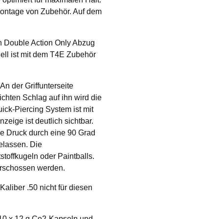
 Montage von Zubehör. Auf dem
n Double Action Only Abzug
dell ist mit dem T4E Zubehör
An der Griffunterseite
ichten Schlag auf ihn wird die
ick-Piercing System ist mit
zeige ist deutlich sichtbar.
he Druck durch eine 90 Grad
elassen. Die
toffkugeln oder Paintballs.
erschossen werden.
aliber .50 nicht für diesen
 10 x 12 g Co2-Kapseln und