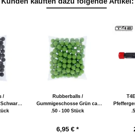
Kunden kauften dazu folgende Artikel:
 /
Rubberballs /
T4E
Schwarz
Gummigeschosse Grün cal
Pfefferg
Stück
.50 - 100 Stück
.
6,95 €
*