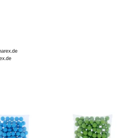
marex.de
ex.de