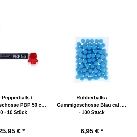
 Pepperballs /
Rubberballs /
eschosse PBP 50 cal
Gummigeschosse Blau cal .50
50 - 10 Stück
- 100 Stück
25,95 €
*
6,95 €
*