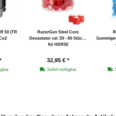
DR 50 (TR
RazorGun Steel Core
R
 Co2
Devastator cal .50 - 60 Stück -
Gummigesc
für HDR50
*
32,95 €
*
ügbar
Sofort verfügbar