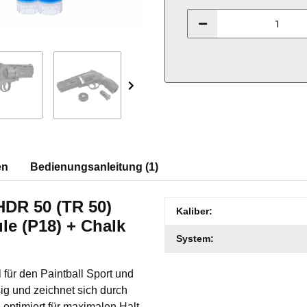
en
Bedienungsanleitung (1)
HDR 50 (TR 50)
Produkteigenschaft
Wert
Kaliber:
ule (P18) + Chalk
System:
für den Paintball Sport und
sig und zeichnet sich durch
optimiert für maximalen Halt.