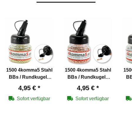
1500 4komma5 Stahl
1500 4komma5 Stahl
150
BBs / Rundkugeln
BBs / Rundkugeln
BB
Kaliber 4,5 mm mit
Kaliber 4,5 mm
4,95 €
*
4,95 €
*
Messing überzogen
verkupfert für Co2-
v
für Co2-Waffen
Waffen
Sofort verfügbar
Sofort verfügbar