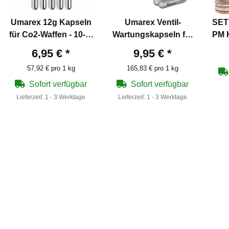
Umarex 12g Kapseln
Umarex Ventil-
SET
für Co2-Waffen - 10-er
Wartungskapseln für
PM K
Pack
Co2-Waffen 5 Stück
4
6,95 €
*
9,95 €
*
57,92 € pro 1 kg
165,83 € pro 1 kg
Sofort verfügbar
Sofort verfügbar
Lieferzeit:
1 - 3 Werktage
Lieferzeit:
1 - 3 Werktage