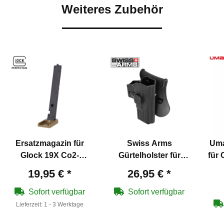
Weiteres Zubehör
Ersatzmagazin für
Swiss Arms
Uma
Glock 19X Co2-
Gürtelholster für
für 
Pistole Coyote 19
Glock 19
19,95 €
*
26,95 €
*
Schuss Blowback
Kaliber 4,5 mm Stahl
Sofort verfügbar
Sofort verfügbar
BB
Lieferzeit:
1 - 3 Werktage