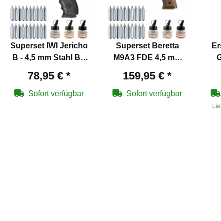
Superset IWI Jericho
Superset Beretta
Er
B - 4,5 mm Stahl BB
M9A3 FDE 4,5 mm
G
Co2-Pistole (P18)
Stahl BB Co2-Pistole
Pi
78,95 €
*
159,95 €
*
Blow Back (P18)
Sc
Kal
Sofort verfügbar
Sofort verfügbar
Lie