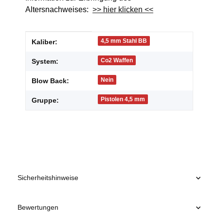
Altersnachweises:
>> hier klicken <<
Produkteigenschaft
Wert
4,5 mm Stahl BB
Kaliber:
Co2 Waffen
System:
Nein
Blow Back:
Pistolen 4,5 mm
Gruppe:
Sicherheitshinweise
Bewertungen