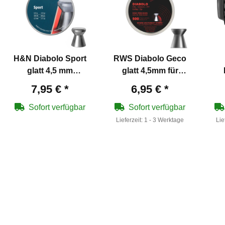
H&N Diabolo Sport
RWS Diabolo Geco
glatt 4,5 mm
glatt 4,5mm für
Luftgewehrkugeln
Luftgewehre und
Schw
7,95 €
*
6,95 €
*
Co2-Waffen
Sofort verfügbar
Sofort verfügbar
Lieferzeit:
1 - 3 Werktage
Lie