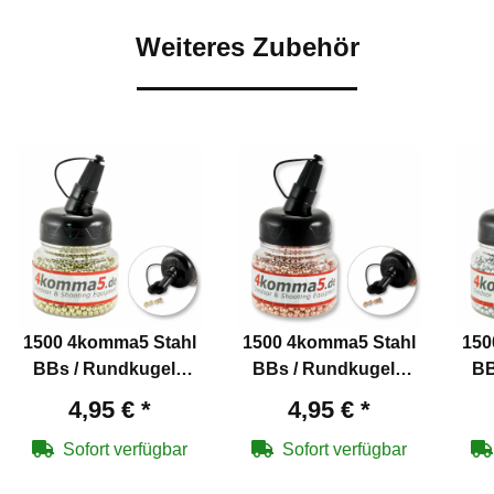
Weiteres Zubehör
1500 4komma5 Stahl
1500 4komma5 Stahl
150
BBs / Rundkugeln
BBs / Rundkugeln
BB
Kaliber 4,5 mm mit
Kaliber 4,5 mm
4,95 €
*
4,95 €
*
Messing überzogen
verkupfert für Co2-
v
für Co2-Waffen
Waffen
Sofort verfügbar
Sofort verfügbar