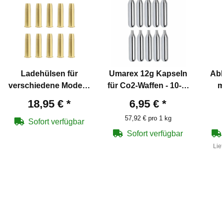
Ladehülsen für
Umarex 12g Kapseln
Abb
verschiedene Modelle
für Co2-Waffen - 10-er
m
4,5 mm BB
Pack
18,95 €
*
6,95 €
*
57,92 € pro 1 kg
Sofort verfügbar
Sofort verfügbar
Lie