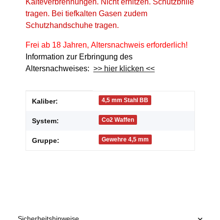
Kälteverbrennungen. Nicht erhitzen. Schutzbrille
tragen. Bei tiefkalten Gasen zudem
Schutzhandschuhe tragen.
Frei ab 18 Jahren, Altersnachweis erforderlich!
Information zur Erbringung des
Altersnachweises:
>> hier klicken <<
Produkteigenschaft
Wert
4,5 mm Stahl BB
Kaliber:
Co2 Waffen
System:
Gewehre 4,5 mm
Gruppe:
Sicherheitshinweise