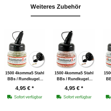
Weiteres Zubehör
1500 4komma5 Stahl
1500 4komma5 Stahl
150
BBs / Rundkugeln
BBs / Rundkugeln
BB
Kaliber 4,5 mm mit
Kaliber 4,5 mm
4,95 €
*
4,95 €
*
Messing überzogen
verkupfert für Co2-
v
für Co2-Waffen
Waffen
Sofort verfügbar
Sofort verfügbar