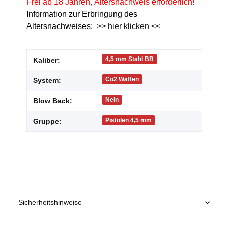
Frei ab 18 Jahren, Altersnachweis erforderlich!
Information zur Erbringung des
Altersnachweises:
>> hier klicken <<
Produkteigenschaft
Wert
4,5 mm Stahl BB
Kaliber:
Co2 Waffen
System:
Nein
Blow Back:
Pistolen 4,5 mm
Gruppe:
Sicherheitshinweise