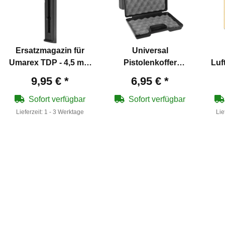
Ersatzmagazin für
Universal
Umarex TDP - 4,5 mm
Pistolenkoffer
Luf
Stahl BB Co2 Pistole
Schwarz 23,5 x 15,3 x
9,95 €
*
6,95 €
*
5 cm
Sofort verfügbar
Sofort verfügbar
Lieferzeit:
1 - 3 Werktage
Lie