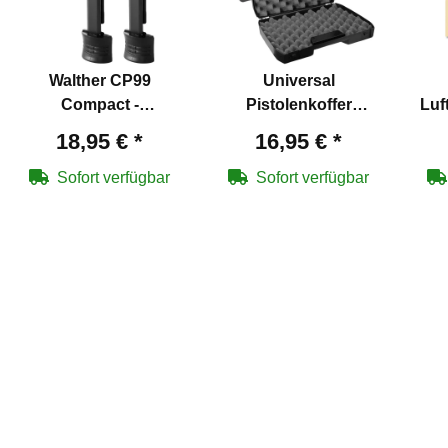
Walther CP99
Universal
Compact -
Pistolenkoffer
Luf
Ersatzmagazine (2er
Schwarz 32 x 21 x 7
18,95 €
*
16,95 €
*
Pack)
cm
Sofort verfügbar
Sofort verfügbar