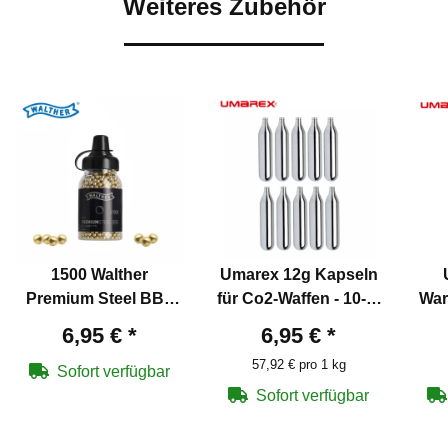
Weiteres Zubehör
1500 Walther
Umarex 12g Kapseln
Premium Steel BBs
für Co2-Waffen - 10-er
War
4,5 mm .177 für Co2
Pack
Co2
6,95 €
*
6,95 €
*
Waffen
57,92 € pro 1 kg
Sofort verfügbar
Sofort verfügbar