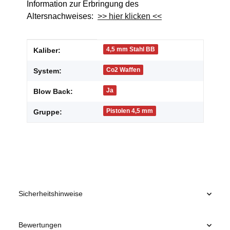
Information zur Erbringung des
Altersnachweises:
>> hier klicken <<
Produkteigenschaft
Wert
4,5 mm Stahl BB
Kaliber:
Co2 Waffen
System:
Ja
Blow Back:
Pistolen 4,5 mm
Gruppe:
Sicherheitshinweise
Bewertungen