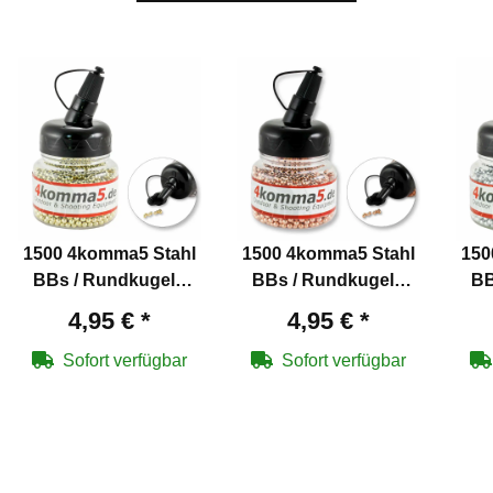
1500 4komma5 Stahl
1500 4komma5 Stahl
150
BBs / Rundkugeln
BBs / Rundkugeln
BB
Kaliber 4,5 mm mit
Kaliber 4,5 mm
4,95 €
*
4,95 €
*
Messing überzogen
verkupfert für Co2-
v
für Co2-Waffen
Waffen
Sofort verfügbar
Sofort verfügbar