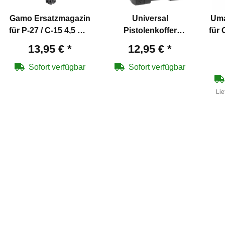
Gamo Ersatzmagazin
Universal
Uma
für P-27 / C-15 4,5 mm
Pistolenkoffer
für 
Diabolos / Stahl BB
Schwarz 30,5 x 19 x 6
13,95 €
*
12,95 €
*
cm
Sofort verfügbar
Sofort verfügbar
Lie