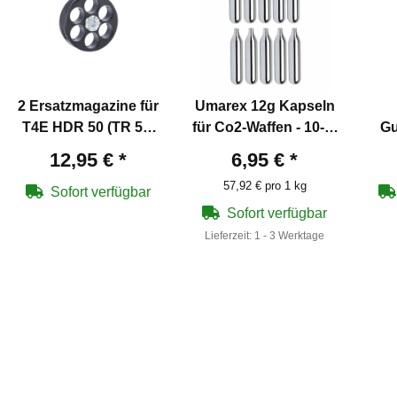
2 Ersatzmagazine für
Umarex 12g Kapseln
T4E HDR 50 (TR 50)
für Co2-Waffen - 10-er
G
cal .50
Pack
Sch
12,95 €
*
6,95 €
*
57,92 € pro 1 kg
Sofort verfügbar
Sofort verfügbar
Lieferzeit:
1 - 3 Werktage