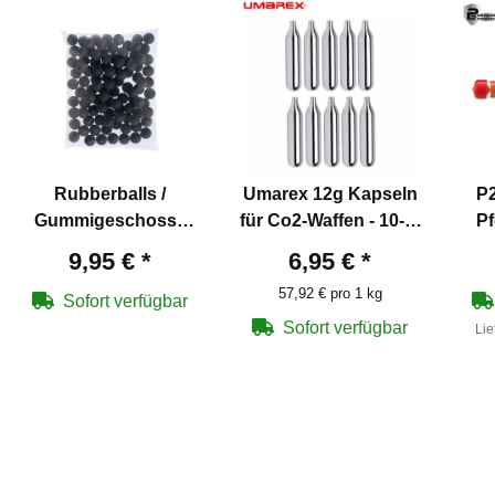
Rubberballs /
Umarex 12g Kapseln
P2
Gummigeschosse
für Co2-Waffen - 10-er
Pf
Schwarz Kal .68 - 100
Pack
PE
9,95 €
*
6,95 €
*
Stück
57,92 € pro 1 kg
Sofort verfügbar
Sofort verfügbar
Lie