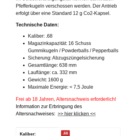
Pfefferkugeln verschossen werden. Der Antrieb
erfolgt über eine Standard 12 g Co2-Kapsel.
Technische Daten:
Kaliber: .68
Magazinkapazität: 16 Schuss
Gummikugeln / Powderballs / Pepperballs
Sicherung: Abzugszüngelsicherung
Gesamtlänge: 638 mm
Lauflänge: ca. 332 mm
Gewicht: 1600 g
Maximale Energie: < 7,5 Joule
Frei ab 18 Jahren, Altersnachweis erforderlich!
Information zur Erbringung des
Altersnachweises:
>> hier klicken <<
Produkteigenschaft
Wert
.68
Kaliber: