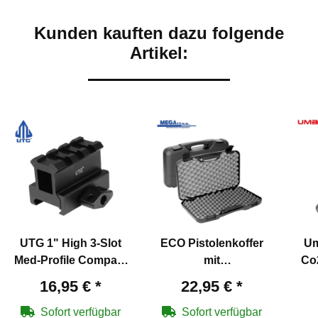
Kunden kauften dazu folgende
Artikel:
UTG 1" High 3-Slot
ECO Pistolenkoffer
Um
Med-Profile Compact
mit
Co
Riser Mount - Weaver
Schnappverschluss
16,95 €
*
22,95 €
*
Montageerhöhung
50 x 30 x 8,5 Schwarz
Sofort verfügbar
Sofort verfügbar