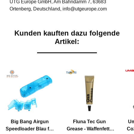
UTG Europe GmbH, Am Bahndamm 7, 63683
Ortenberg, Deutschland, info@utgeurope.com
Kunden kauften dazu folgende
Artikel:
Big Bang Airgun
Fluna Tec Gun
Um
Speedloader Blau für
Grease - Waffenfett -
Co