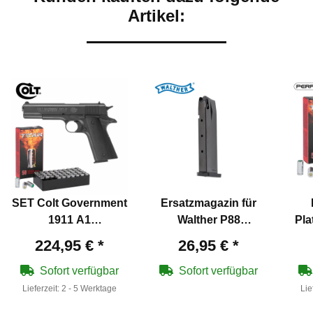
Artikel:
SET Colt Government
Ersatzmagazin für
1911 A1
Walther P88
Pla
Schreckschuss
Schreckschuss
P.
224,95 €
*
26,95 €
*
Pistole Schwarz 9 mm
Pistole 9 mm P.A.K.
P.A.K. (P18) + 50
Sofort verfügbar
Sofort verfügbar
Platzpatronen 9 mm
Lieferzeit:
2 - 5 Werktage
Lie
P.A.K.