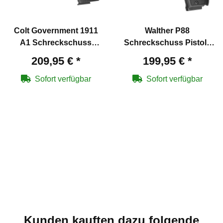
Colt Government 1911
Walther P88
A1 Schreckschuss
Schreckschuss Pistole
Pistole Schwarz 9 mm
Schwarz 9 mm P.A.K.
209,95 €
*
199,95 €
*
P.A.K. (P18)
(P18)
Sofort verfügbar
Sofort verfügbar
Kunden kauften dazu folgende