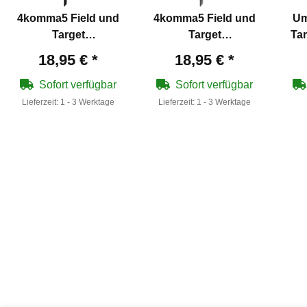
4komma5 Field und
4komma5 Field und
Um
Target
Target
Tar
Übungssilhouette
Übungssilhouette
18,95 €
*
18,95 €
*
Rabe / Klappziel
Ratte / Klappziel
Sofort verfügbar
Sofort verfügbar
Lieferzeit:
1 - 3 Werktage
Lieferzeit:
1 - 3 Werktage