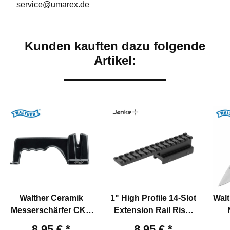
service@umarex.de
Kunden kauften dazu folgende
Artikel:
Walther Ceramik
1" High Profile 14-Slot
Walt
Messerschärfer CKS
Extension Rail Riser
Schwarz
Mount - Weaver
Kl
8,95 €
*
8,95 €
*