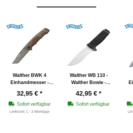
Walther BWK 4
Walther WB 110 -
Einhandmesser -
Walther Bowie -
E
Blue Wood Knife
feststehendes Messer
Ad
32,95 €
*
42,95 €
*
(P18)
(P18)
Sofort verfügbar
Sofort verfügbar
Lieferzeit:
1 - 3 Werktage
Lie